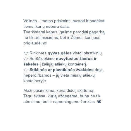
Vėlinės – metas prisiminti, sustoti ir padėkoti
tiems, kurių nebėra šalia.
Tvarkydami kapus, galime parodyti pagarbą
ne tik artimiesiems, bet ir Žemei, kuri juos
priglaudė. 🌿
👉 Rinkimės
gyvas gėles
vietoj plastikinių.
👉 Surūšiuokime
nuvytusius žiedus ir
šakeles
į žaliųjų atliekų konteinerį.
👉
Stiklinės ar plastikinės žvakidės
deja,
neperdirbamos – jų vieta mišrių atliekų
konteineryje.
Maži pasirinkimai kuria didelį skirtumą.
Tegu šviesa, kurią uždegame, būna ne tik
atminimo, bet ir sąmoningumo ženklas. 🕊️