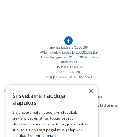
Įmonės kodas 171780190
PVM mokėtojo kodas LT100001362119
J. Tumo-Vaižganto g. 91, LT-90143, Plungė
Darbo laikas:
I– IV 8.00–17.00 val.
V 8.00–15.45 val.
Pietų pertrauka 12.00–12.45 val.
×
INFORMACIJA
KLIENTAMS
Ši svetainė naudoja
Veiklos ataskaitos
Savitarna
slapukus
Teisinė informacija
Daiktų platforma
Šioje svetainėje naudojami slapukai,
Tyrimai, monitoringai
siekiant pagerinti vartotojo patirtį.
Asmens duomenų
Naudodamiesi mūsų svetaine, jūs sutinkate
apsauga
su visais slapukais pagal mūsų slapukų
politiką.
Skaityti daugiau