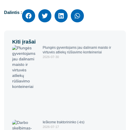
Dalintis :
Kiti įrašai
Plungės gyventojams jau dalinami maisto ir
virtuvės atliekų rūšiavimo konteineriai
2026-07-30
Ieškome traktorininko (-ės)
2026-07-17