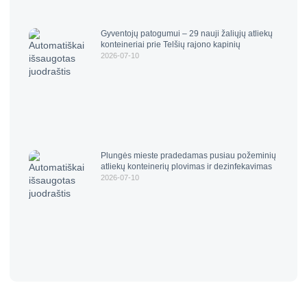
Gyventojų patogumui – 29 nauji žaliųjų atliekų
konteineriai prie Telšių rajono kapinių
2026-07-10
Plungės mieste pradedamas pusiau požeminių
atliekų konteinerių plovimas ir dezinfekavimas
2026-07-10