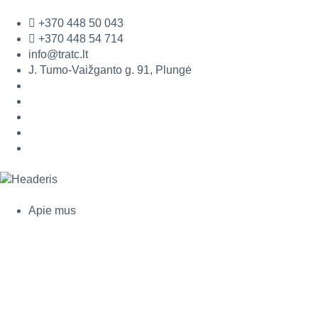
prie
turinio
+370 448 50 043
+370 448 54 714
info@tratc.lt
J. Tumo-Vaižganto g. 91, Plungė
Apie mus