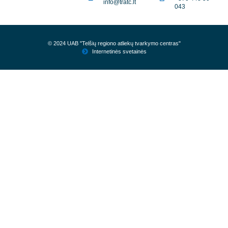
info@tratc.lt
043
© 2024 UAB "Telšių regiono atliekų tvarkymo centras"
Internetinės svetainės