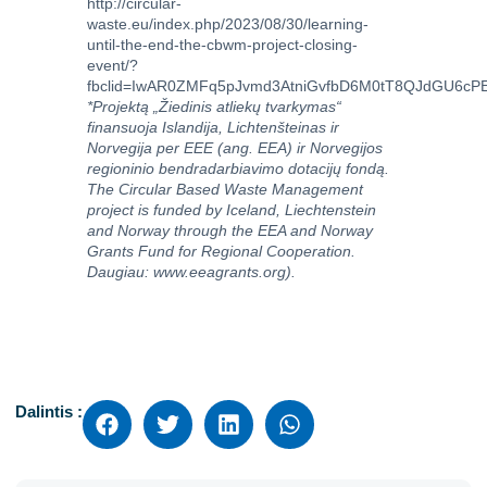
http://circular-
waste.eu/index.php/2023/08/30/learning-
until-the-end-the-cbwm-project-closing-
event/?
fbclid=IwAR0ZMFq5pJvmd3AtniGvfbD6M0tT8QJdGU6cPE
*Projektą „Žiedinis atliekų tvarkymas“
finansuoja Islandija, Lichtenšteinas ir
Norvegija per EEE (ang. EEA) ir Norvegijos
regioninio bendradarbiavimo dotacijų fondą.
The Circular Based Waste Management
project is funded by Iceland, Liechtenstein
and Norway through the EEA and Norway
Grants Fund for Regional Cooperation.
Daugiau:
www.eeagrants.org
).
Dalintis :