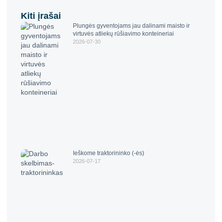
Kiti įrašai
Plungės gyventojams jau dalinami maisto ir
virtuvės atliekų rūšiavimo konteineriai
2026-07-30
Ieškome traktorininko (-ės)
2026-07-17