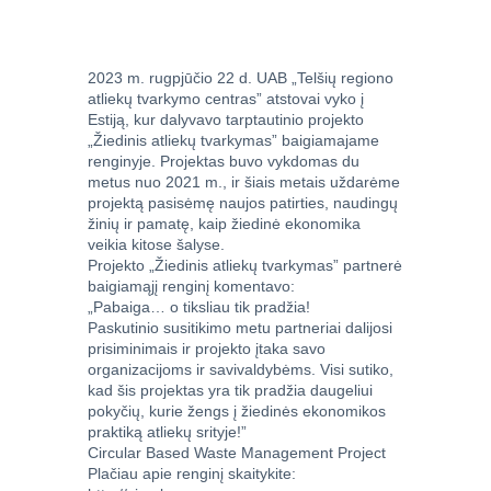
2023 m. rugpjūčio 22 d. UAB „Telšių regiono
atliekų tvarkymo centras” atstovai vyko į
Estiją, kur dalyvavo tarptautinio projekto
„Žiedinis atliekų tvarkymas” baigiamajame
renginyje. Projektas buvo vykdomas du
metus nuo 2021 m., ir šiais metais uždarėme
projektą pasisėmę naujos patirties, naudingų
žinių ir pamatę, kaip žiedinė ekonomika
veikia kitose šalyse.
Projekto „Žiedinis atliekų tvarkymas” partnerė
baigiamąjį renginį komentavo:
„Pabaiga… o tiksliau tik pradžia!
Paskutinio susitikimo metu partneriai dalijosi
prisiminimais ir projekto įtaka savo
organizacijoms ir savivaldybėms. Visi sutiko,
kad šis projektas yra tik pradžia daugeliui
pokyčių, kurie žengs į žiedinės ekonomikos
praktiką atliekų srityje!”
Circular Based Waste Management Project
Plačiau apie renginį skaitykite: