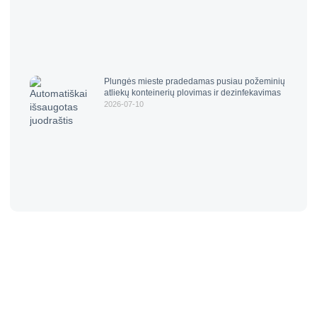
Plungės mieste pradedamas pusiau požeminių
atliekų konteinerių plovimas ir dezinfekavimas
2026-07-10