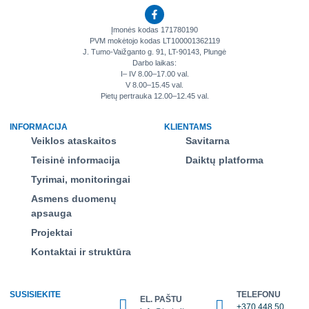
Įmonės kodas 171780190
PVM mokėtojo kodas LT100001362119
J. Tumo-Vaižganto g. 91, LT-90143, Plungė
Darbo laikas:
I– IV 8.00–17.00 val.
V 8.00–15.45 val.
Pietų pertrauka 12.00–12.45 val.
INFORMACIJA
KLIENTAMS
Veiklos ataskaitos
Savitarna
Teisinė informacija
Daiktų platforma
Tyrimai, monitoringai
Asmens duomenų
apsauga
Projektai
Kontaktai ir struktūra
SUSISIEKITE
TELEFONU
EL. PAŠTU
+370 448 50