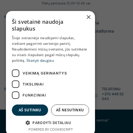
Pietų pertrauka 12.00–12.45 val.
×
INFORMACIJA
KLIENTAMS
Ši svetainė naudoja
Veiklos ataskaitos
Savitarna
slapukus
Teisinė informacija
Daiktų platforma
Šioje svetainėje naudojami slapukai,
Tyrimai, monitoringai
siekiant pagerinti vartotojo patirtį.
Asmens duomenų
Naudodamiesi mūsų svetaine, jūs sutinkate
apsauga
su visais slapukais pagal mūsų slapukų
politiką.
Skaityti daugiau
Projektai
Kontaktai ir struktūra
VEIKIMĄ GERINANTYS
TIKSLINIAI
SUSISIEKITE
TELEFONU
EL. PAŠTU
+370 448 50
FUNKCINIAI
info@tratc.lt
043
AŠ SUTINKU
AŠ NESUTINKU
© 2024 UAB "Telšių regiono atliekų tvarkymo centras"
PARODYTI DETALIAU
Internetinės svetainės
POWERED BY COOKIESCRIPT