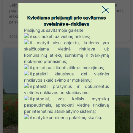
Jeigu skaičiai jums pasako daugiau nei vien istoriją apie
pajamas ir išlaidas, mėgstate analizuoti duomenis, planuoti,
ieškoti efektyviausių sprendimų ir norite savo darbu
Kviečiame prisijungti prie savitarnos
prisidėti prie
svetainės e-rinkliava
Prisijungus savitarnoje galėsite:
susimokėti už vietinę rinkliavą,
2026-07-14
matyti visų objektų, kuriems yra
skaičiuojama vietinė rinkliava už
komunalinių atliekų surinkimą ir tvarkymą
mokėjimo pranešimus;
greitai pasitikrinti atliktus mokėjimus;
pateikti klausimus dėl vietinės
rinkliavos skaičiavimo ar mokėjimų;
pateikti prašymus ir dokumentus
vietinės rinkliavos perskaičiavimui;
patogiai, vos keliais mygtukų
paspaudimais, apmokėti vietinę rinkliavą
per internetinio atsiskaitymo sistemą;
matyti konteinerių pakėlimų skaičių.