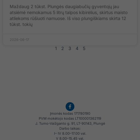
Maždaug 2 tūkst. Plungės daugiabučių gyventojų jau
atsiėmė nemokamus 5 litrų talpos kibirėlius, skirtus maisto
atliekoms rūšiuoti namuose. Iš viso plungiškiams skirta 12
tūkst. tokių
2026-06-17
1
2
3
4
5
Įmonės kodas 171780190
PVM mokėtojo kodas LT100001362119
J. Tumo-Vaižganto g. 91, LT-90143, Plungė
Darbo laikas:
I– IV 8.00–17.00 val.
V 8.00–15.45 val.