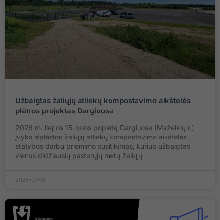
Užbaigtas žaliųjų atliekų kompostavimo aikštelės
plėtros projektas Dargiuose
2026 m. liepos 15-osios popietę Dargiuose (Mažeikių r.)
įvyko išplėstos žaliųjų atliekų kompostavimo aikštelės
statybos darbų priėmimo susitikimas, kuriuo užbaigtas
vienas didžiausių pastarųjų metų žaliųjų
2026-07-16