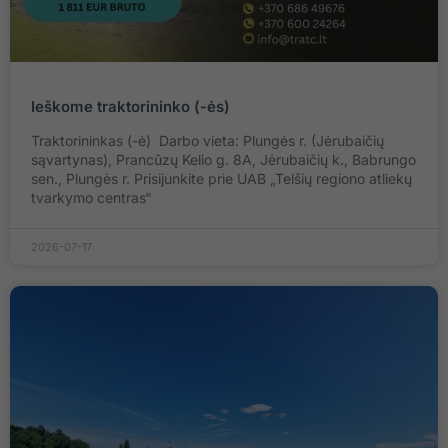
Ieškome traktorininko (-ės)
Traktorininkas (-ė) Darbo vieta: Plungės r. (Jėrubaičių
sąvartynas), Prancūzų Kelio g. 8A, Jėrubaičių k., Babrungo
sen., Plungės r. Prisijunkite prie UAB „Telšių regiono atliekų
tvarkymo centras“
2026-07-17