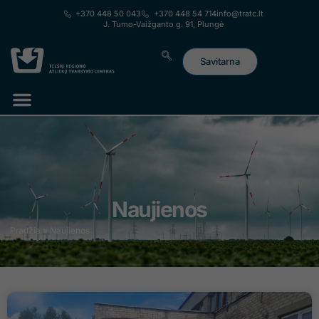
prie
+370 448 50 043
+370 448 54 714
info@tratc.lt
turinio
J. Tumo-Vaižganto g. 91, Plungė
Savitarna
Lorem ipsum dolor sit amet, consectetur adipiscing elit. Ut elit
tellus, luctus nec ullamcorper mattis, pulvinar dapibus leo.
Naujienos
Pradžia
»
Naujienos