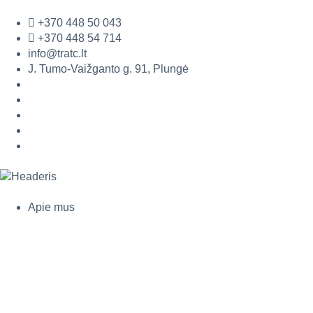
prie
turinio
+370 448 50 043
+370 448 54 714
info@tratc.lt
J. Tumo-Vaižganto g. 91, Plungė
Apie mus