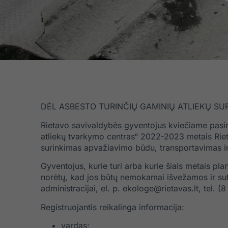
DĖL ASBESTO TURINČIŲ GAMINIŲ ATLIEKŲ SU
Rietavo savivaldybės gyventojus kviečiame pasina
atliekų tvarkymo centras“ 2022-2023 metais Riet
surinkimas apvažiavimo būdu, transportavimas ir
Gyventojus, kurie turi arba kurie šiais metais pl
norėtų, kad jos būtų nemokamai išvežamos ir s
administracijai, el. p.
ekologe@rietavas.lt
, tel. 
Registruojantis reikalinga informacija:
vardas;