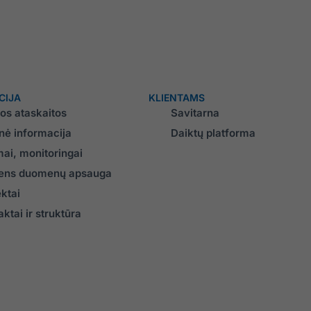
CIJA
KLIENTAMS
los ataskaitos
Savitarna
inė informacija
Daiktų platforma
mai, monitoringai
ns duomenų apsauga
ektai
ktai ir struktūra