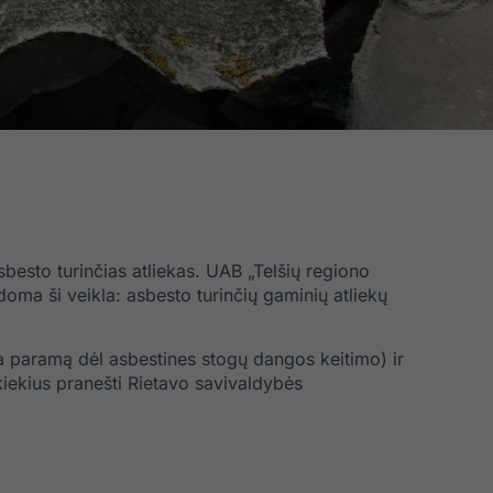
besto turinčias atliekas. UAB „Telšių regiono
ma ši veikla: asbesto turinčių gaminių atliekų
una paramą dėl asbestines stogų dangos keitimo) ir
kiekius pranešti Rietavo savivaldybės