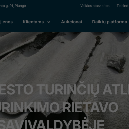
to g. 91, Plungė
Veiklos ataskaitos
Teisinė
Ut elit tellus, luctus nec ullamcorper mattis, pulvinar dapib
jienos
Klientams
Aukcionai
Daiktų platforma
ESTO TURINČIŲ ATL
RINKIMO RIETAVO
SAVIVALDYBĖJE