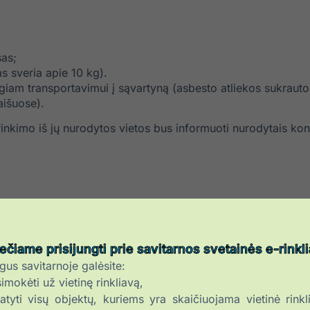
sas;
as sveria apie 10 kg).
giam transportavimui į sąvartyną (asbesto atliekos sukrautos
aišuose).
rinkimo iš jų nurodytos vietos bus informuoti nurodytais kon
ečiame prisijungti prie savitarnos svetainės e-rinkl
ngus savitarnoje galėsite:
imokėti už vietinę rinkliavą,
tyti visų objektų, kuriems yra skaičiuojama vietinė rinkl