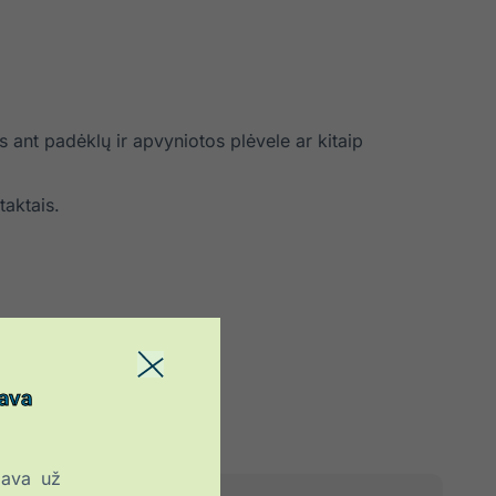
 ant padėklų ir apvyniotos plėvele ar kitaip
taktais.
iava
iava už