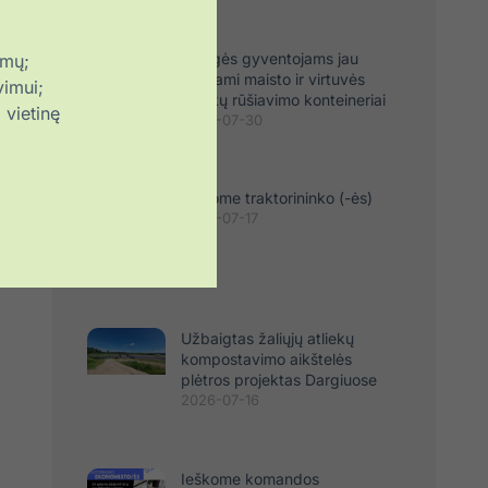
Kiti įrašai
Plungės gyventojams jau
imų;
dalinami maisto ir virtuvės
vimui;
atliekų rūšiavimo konteineriai
vietinę
2026-07-30
Ieškome traktorininko (-ės)
2026-07-17
Užbaigtas žaliųjų atliekų
kompostavimo aikštelės
plėtros projektas Dargiuose
2026-07-16
Ieškome komandos