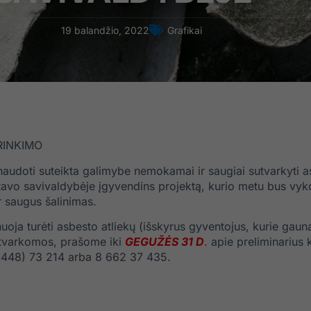
19 balandžio, 2022
Grafikai
RINKIMO
udoti suteikta galimybe nemokamai ir saugiai sutvarkyti as
avo savivaldybėje įgyvendins projektą, kurio metu bus vykdo
 saugus šalinimas.
anuoja turėti asbesto atliekų (išskyrus gyventojus, kurie ga
utvarkomos, prašome iki
GEGUŽĖS 31 D
.
apie preliminarius 
(8 448) 73 214 arba 8 662 37 435.