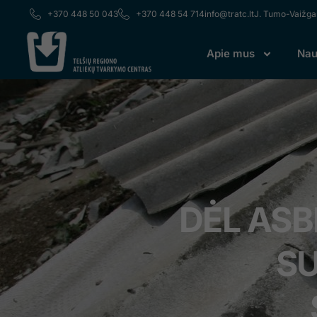
prie
+370 448 50 043
+370 448 54 714
info@tratc.lt
J. Tumo-Vaižgan
turinio
Lorem ipsum dolor sit amet, consectetur adipiscing elit. 
Apie mus
Nau
DĖL ASB
SU