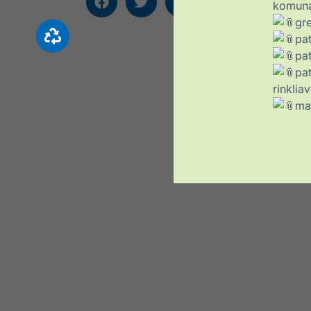
komuna
gre
pat
pat
pa
rinklia
mat