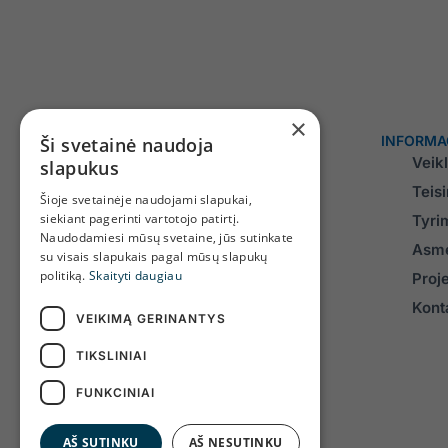
×
INFORMA
Ši svetainė naudoja
Veik
slapukus
Teis
Šioje svetainėje naudojami slapukai,
siekiant pagerinti vartotojo patirtį.
Tyri
Naudodamiesi mūsų svetaine, jūs sutinkate
Asme
su visais slapukais pagal mūsų slapukų
Įmonės kodas 171780190
politiką.
Skaityti daugiau
Proj
PVM mokėtojo kodas LT100001362119
J. Tumo-Vaižganto g. 91, LT-90143, Plungė
Konta
Darbo laikas:
VEIKIMĄ GERINANTYS
I– IV 8.00–17.00 val.
V 8.00–15.45 val.
TIKSLINIAI
Pietų pertrauka 12.00–12.45 val.
FUNKCINIAI
AŠ SUTINKU
AŠ NESUTINKU