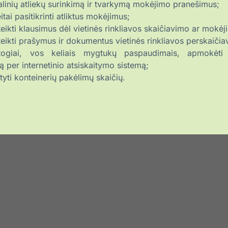
linių atliekų surinkimą ir tvarkymą mokėjimo pranešimus;
itai pasitikrinti atliktus mokėjimus;
eikti klausimus dėl vietinės rinkliavos skaičiavimo ar mokėj
eikti prašymus ir dokumentus vietinės rinkliavos perskaičia
togiai, vos keliais mygtukų paspaudimais, apmokėti 
vą per internetinio atsiskaitymo sistemą;
yti konteinerių pakėlimų skaičių.