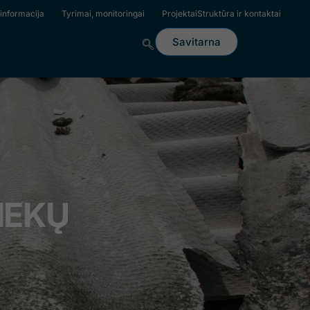
 informacija
Tyrimai, monitoringai
Projektai
Struktūra ir kontaktai
us leo.
Savitarna
IEKŲ