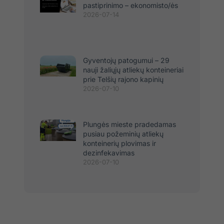
pastiprinimo – ekonomisto/ės
2026-07-14
Gyventojų patogumui – 29
nauji žaliųjų atliekų konteineriai
prie Telšių rajono kapinių
2026-07-10
Plungės mieste pradedamas
pusiau požeminių atliekų
konteinerių plovimas ir
dezinfekavimas
2026-07-10