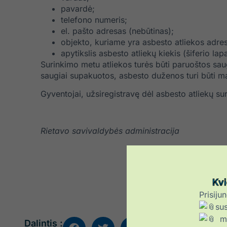
pavardė;
telefono numeris;
el. pašto adresas (nebūtinas);
objekto, kuriame yra asbesto atliekos adre
apytikslis asbesto atliekų kiekis (šiferio lap
Surinkimo metu atliekos turės būti paruoštos sau
saugiai supakuotos, asbesto duženos turi būti m
Gyventojai, užsiregistravę dėl asbesto atliekų su
Rietavo savivaldybės administracija
Kvi
Prisiju
sus
ma
Dalintis :