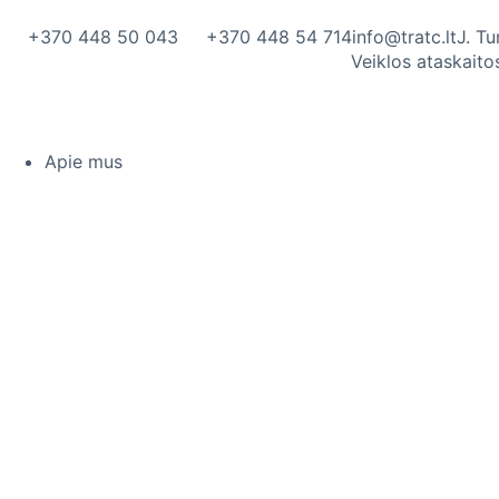
prie
turinio
+370 448 50 043
+370 448 54 714
info@tratc.lt
J. T
Veiklos ataskaito
Apie mus