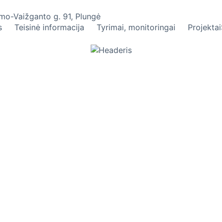
umo-Vaižganto g. 91, Plungė
s
Teisinė informacija
Tyrimai, monitoringai
Projektai