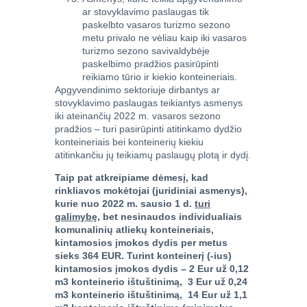
ar stovyklavimo paslaugas tik
paskelbto vasaros turizmo sezono
metu privalo ne vėliau kaip iki vasaros
turizmo sezono savivaldybėje
paskelbimo pradžios pasirūpinti
reikiamo tūrio ir kiekio konteineriais.
Apgyvendinimo sektoriuje dirbantys ar
stovyklavimo paslaugas teikiantys asmenys
iki ateinančių 2022 m. vasaros sezono
pradžios – turi pasirūpinti atitinkamo dydžio
konteineriais bei konteinerių kiekiu
atitinkančiu jų teikiamų paslaugų plotą ir dydį.
Taip pat atkreipiame dėmesį, kad
rinkliavos mokėtojai (juridiniai asmenys),
kurie nuo 2022 m. sausio 1 d.
turi
galimybę,
bet nesinaudos individualiais
komunalinių atliekų konteineriais,
kintamosios įmokos dydis per metus
sieks 364 EUR.
Turint konteinerį (-ius)
kintamosios įmokos dydis – 2 Eur už 0,12
m3 konteinerio ištuštinimą, 3 Eur už 0,24
m3 konteinerio ištuštinimą, 14 Eur už 1,1