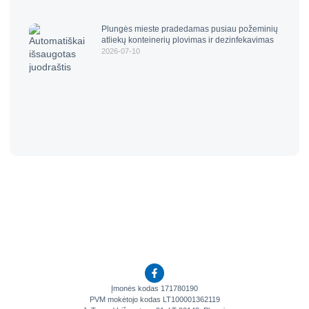
Plungės mieste pradedamas pusiau požeminių
atliekų konteinerių plovimas ir dezinfekavimas
2026-07-10
Įmonės kodas 171780190
PVM mokėtojo kodas LT100001362119