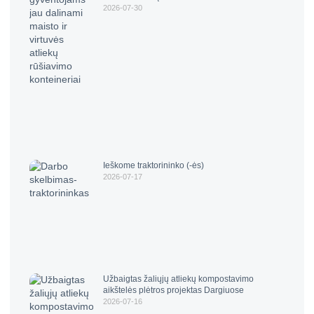
2026-07-30
Ieškome traktorininko (-ės)
2026-07-17
Užbaigtas žaliųjų atliekų kompostavimo
aikštelės plėtros projektas Dargiuose
2026-07-16