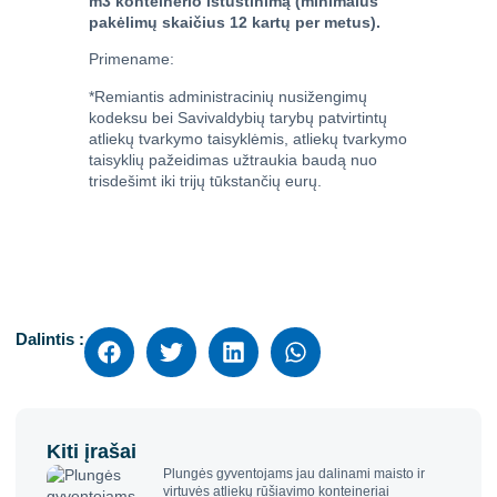
m3 konteinerio ištuštinimą (minimalus
pakėlimų skaičius 12 kartų per metus).
Primename:
*Remiantis administracinių nusižengimų
kodeksu bei Savivaldybių tarybų patvirtintų
atliekų tvarkymo taisyklėmis, atliekų tvarkymo
taisyklių pažeidimas užtraukia baudą nuo
trisdešimt iki trijų tūkstančių eurų.
Dalintis :
Kiti įrašai
Plungės gyventojams jau dalinami maisto ir
virtuvės atliekų rūšiavimo konteineriai