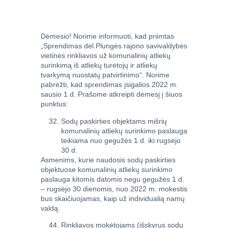
Dėmesio! Norime informuoti, kad priimtas
„Sprendimas dėl Plungės rajono savivaldybės
vietinės rinkliavos už komunalinių atliekų
surinkimą iš atliekų turėtojų ir atliekų
tvarkymą nuostatų patvirtinimo“. Norime
pabrėžti, kad sprendimas įsigalios 2022 m.
sausio 1 d. Prašome atkreipti dėmesį į šiuos
punktus:
Sodų paskirties objektams mišrių
komunalinių atliekų surinkimo paslauga
teikiama nuo gegužės 1 d. iki rugsėjo
30 d.
Asmenims, kurie naudosis sodų paskirties
objektuose komunalinių atliekų surinkimo
paslauga kitomis datomis negu gegužės 1 d.
– rugsėjo 30 dienomis, nuo 2022 m. mokestis
bus skaičiuojamas, kaip už individualią namų
valdą.
Rinkliavos mokėtojams (išskyrus sodų