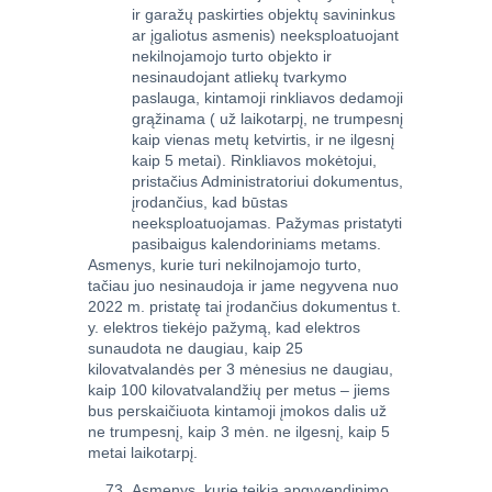
ir garažų paskirties objektų savininkus
ar įgaliotus asmenis) neeksploatuojant
nekilnojamojo turto objekto ir
nesinaudojant atliekų tvarkymo
paslauga, kintamoji rinkliavos dedamoji
grąžinama ( už laikotarpį, ne trumpesnį
kaip vienas metų ketvirtis, ir ne ilgesnį
kaip 5 metai). Rinkliavos mokėtojui,
pristačius Administratoriui dokumentus,
įrodančius, kad būstas
neeksploatuojamas. Pažymas pristatyti
pasibaigus kalendoriniams metams.
Asmenys, kurie turi nekilnojamojo turto,
tačiau juo nesinaudoja ir jame negyvena nuo
2022 m. pristatę tai įrodančius dokumentus t.
y. elektros tiekėjo pažymą, kad elektros
sunaudota ne daugiau, kaip 25
kilovatvalandės per 3 mėnesius ne daugiau,
kaip 100 kilovatvalandžių per metus – jiems
bus perskaičiuota kintamoji įmokos dalis už
ne trumpesnį, kaip 3 mėn. ne ilgesnį, kaip 5
metai laikotarpį.
Asmenys, kurie teikia apgyvendinimo