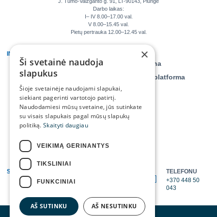
J. Tumo-Vaižganto g. 91, LT-90143, Plungė
Darbo laikas:
I– IV 8.00–17.00 val.
V 8.00–15.45 val.
Pietų pertrauka 12.00–12.45 val.
×
INFORMACIJA
KLIENTAMS
Ši svetainė naudoja
Veiklos ataskaitos
Savitarna
slapukus
Teisinė informacija
Daiktų platforma
Šioje svetainėje naudojami slapukai,
Tyrimai, monitoringai
siekiant pagerinti vartotojo patirtį.
Asmens duomenų
Naudodamiesi mūsų svetaine, jūs sutinkate
apsauga
su visais slapukais pagal mūsų slapukų
politiką.
Skaityti daugiau
Projektai
Kontaktai ir struktūra
VEIKIMĄ GERINANTYS
TIKSLINIAI
SUSISIEKITE
TELEFONU
EL. PAŠTU
+370 448 50
FUNKCINIAI
info@tratc.lt
043
AŠ SUTINKU
AŠ NESUTINKU