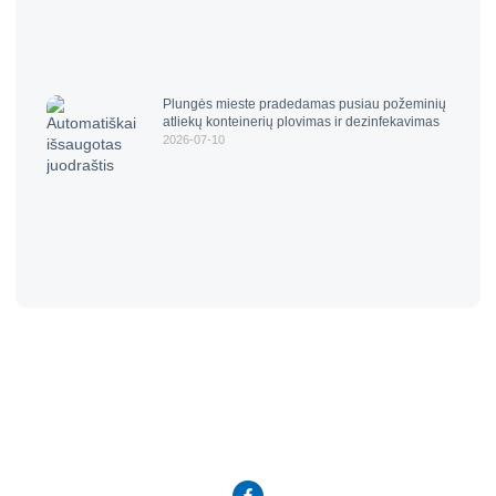
Plungės mieste pradedamas pusiau požeminių
atliekų konteinerių plovimas ir dezinfekavimas
2026-07-10