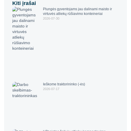
Kiti įrašai
Plungės gyventojams jau dalinami maisto ir
virtuvės atliekų rūšiavimo konteineriai
2026-07-30
Ieškome traktorininko (-ės)
2026-07-17