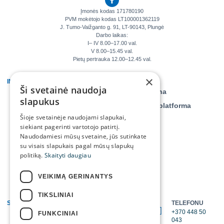
Įmonės kodas 171780190
PVM mokėtojo kodas LT100001362119
J. Tumo-Vaižganto g. 91, LT-90143, Plungė
Darbo laikas:
I– IV 8.00–17.00 val.
V 8.00–15.45 val.
Pietų pertrauka 12.00–12.45 val.
×
INFORMACIJA
KLIENTAMS
Ši svetainė naudoja
Veiklos ataskaitos
Savitarna
slapukus
Teisinė informacija
Daiktų platforma
Šioje svetainėje naudojami slapukai,
Tyrimai, monitoringai
siekiant pagerinti vartotojo patirtį.
Asmens duomenų
Naudodamiesi mūsų svetaine, jūs sutinkate
apsauga
su visais slapukais pagal mūsų slapukų
politiką.
Skaityti daugiau
Projektai
Kontaktai ir struktūra
VEIKIMĄ GERINANTYS
TIKSLINIAI
SUSISIEKITE
TELEFONU
EL. PAŠTU
+370 448 50
FUNKCINIAI
info@tratc.lt
043