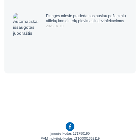
Plungės mieste pradedamas pusiau požeminių
atliekų konteinerių plovimas ir dezinfekavimas
2026-07-10
Įmonės kodas 171780190
PVM mokėtojo kodas LT100001362119