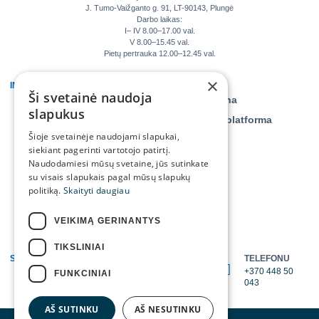
J. Tumo-Vaižganto g. 91, LT-90143, Plungė
Darbo laikas:
I– IV 8.00–17.00 val.
V 8.00–15.45 val.
Pietų pertrauka 12.00–12.45 val.
×
INFORMACIJA
KLIENTAMS
Ši svetainė naudoja
Veiklos ataskaitos
Savitarna
slapukus
Teisinė informacija
Daiktų platforma
Šioje svetainėje naudojami slapukai,
Tyrimai, monitoringai
siekiant pagerinti vartotojo patirtį.
Asmens duomenų
Naudodamiesi mūsų svetaine, jūs sutinkate
apsauga
su visais slapukais pagal mūsų slapukų
politiką.
Skaityti daugiau
Projektai
Kontaktai ir struktūra
VEIKIMĄ GERINANTYS
TIKSLINIAI
SUSISIEKITE
TELEFONU
EL. PAŠTU
+370 448 50
FUNKCINIAI
info@tratc.lt
043
AŠ SUTINKU
AŠ NESUTINKU