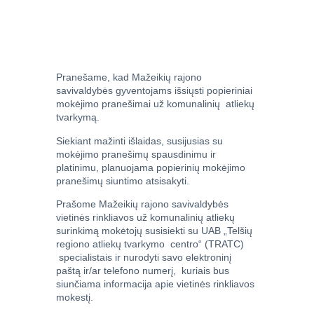
Pranešame, kad Mažeikių rajono
savivaldybės gyventojams išsiųsti popieriniai
mokėjimo pranešimai už komunalinių atliekų
tvarkymą.
Siekiant mažinti išlaidas, susijusias su
mokėjimo pranešimų spausdinimu ir
platinimu, planuojama popierinių mokėjimo
pranešimų siuntimo atsisakyti.
Prašome Mažeikių rajono savivaldybės
vietinės rinkliavos už komunalinių atliekų
surinkimą mokėtojų susisiekti su UAB „Telšių
regiono atliekų tvarkymo centro“ (TRATC)
specialistais ir nurodyti savo elektroninį
paštą ir/ar telefono numerį, kuriais bus
siunčiama informacija apie vietinės rinkliavos
mokestį.