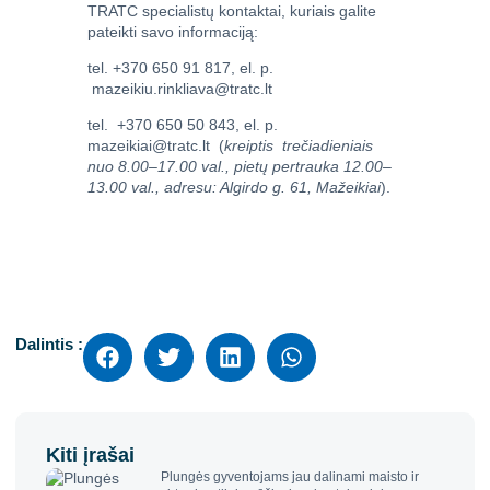
TRATC specialistų kontaktai, kuriais galite
pateikti savo informaciją:
tel. +370 650 91 817, el. p.
mazeikiu.rinkliava@tratc.lt
tel. +370 650 50 843, el. p.
mazeikiai@tratc.lt
(
kreiptis trečiadieniais
nuo 8.00–17.00 val., pietų pertrauka 12.00–
13.00 val., adresu: Algirdo g. 61, Mažeikiai
).
Dalintis :
Kiti įrašai
Plungės gyventojams jau dalinami maisto ir