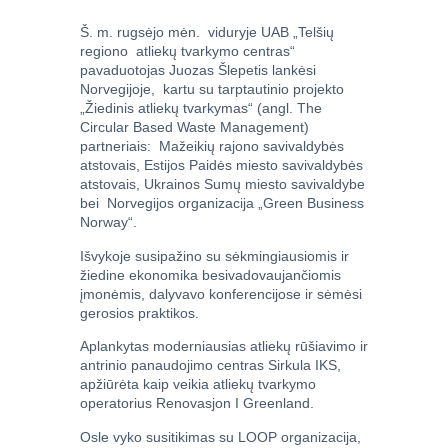
Š. m. rugsėjo mėn. viduryje UAB „Telšių
regiono atliekų tvarkymo centras“
pavaduotojas Juozas Šlepetis lankėsi
Norvegijoje, kartu su tarptautinio projekto
„Žiedinis atliekų tvarkymas“ (angl. The
Circular Based Waste Management)
partneriais: Mažeikių rajono savivaldybės
atstovais, Estijos Paidės miesto savivaldybės
atstovais, Ukrainos Sumų miesto savivaldybe
bei Norvegijos organizacija „Green Business
Norway“.
Išvykoje susipažino su sėkmingiausiomis ir
žiedine ekonomika besivadovaujančiomis
įmonėmis, dalyvavo konferencijose ir sėmėsi
gerosios praktikos.
Aplankytas moderniausias atliekų rūšiavimo ir
antrinio panaudojimo centras Sirkula IKS,
apžiūrėta kaip veikia atliekų tvarkymo
operatorius Renovasjon I Greenland.
Osle vyko susitikimas su LOOP organizacija,