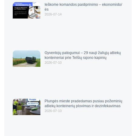
Ieškome komandos pastiprinimo – ekonomisto/
ės
2026-07-14
Gyventojų patogumui – 29 nauji žaliųjų atliekų
konteineriai prie Telšių rajono kapinių
2026-07-10
Plungės mieste pradedamas pusiau požeminių
atliekų konteinerių plovimas ir dezinfekavimas
2026-07-10