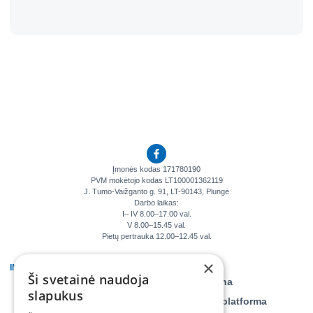
Įmonės kodas 171780190
PVM mokėtojo kodas LT100001362119
J. Tumo-Vaižganto g. 91, LT-90143, Plungė
Darbo laikas:
I– IV 8.00–17.00 val.
V 8.00–15.45 val.
Pietų pertrauka 12.00–12.45 val.
×
INFORMACIJA
KLIENTAMS
Ši svetainė naudoja
Veiklos ataskaitos
Savitarna
slapukus
Teisinė informacija
Daiktų platforma