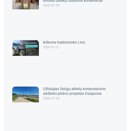
virtuvės atliekų rūšiavimo konteineriai
2026-07-30
Ieškome traktorininko (-ės)
2026-07-17
Užbaigtas žaliųjų atliekų kompostavimo
aikštelės plėtros projektas Dargiuose
2026-07-16