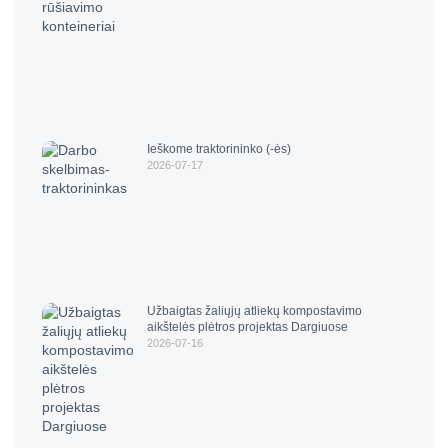
Ieškome traktorininko (-ės)
2026-07-17
Užbaigtas žaliųjų atliekų kompostavimo
aikštelės plėtros projektas Dargiuose
2026-07-16