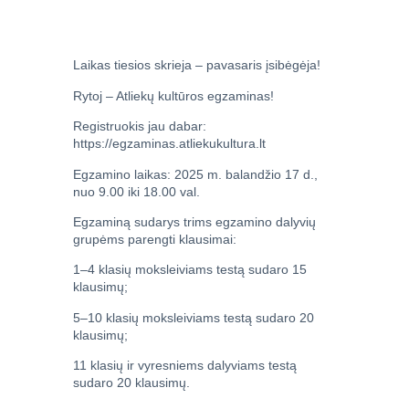
Laikas tiesios skrieja – pavasaris įsibėgėja!
Rytoj – Atliekų kultūros egzaminas!
Registruokis jau dabar:
https://egzaminas.atliekukultura.lt
Egzamino laikas: 2025 m. balandžio 17 d.,
nuo 9.00 iki 18.00 val.
Egzaminą sudarys trims egzamino dalyvių
grupėms parengti klausimai:
1–4 klasių moksleiviams testą sudaro 15
klausimų;
5–10 klasių moksleiviams testą sudaro 20
klausimų;
11 klasių ir vyresniems dalyviams testą
sudaro 20 klausimų.