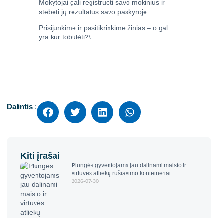
Mokytojai gali registruoti savo mokinius ir
stebėti jų rezultatus savo paskyroje.
Prisijunkime ir pasitikrinkime žinias – o gal
yra kur tobulėti?\
Dalintis :
Kiti įrašai
Plungės gyventojams jau dalinami maisto ir
virtuvės atliekų rūšiavimo konteineriai
2026-07-30