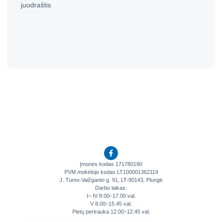
Įmonės kodas 171780190
PVM mokėtojo kodas LT100001362119
J. Tumo-Vaižganto g. 91, LT-90143, Plungė
Darbo laikas:
I– IV 8.00–17.00 val.
V 8.00–15.45 val.
Pietų pertrauka 12.00–12.45 val.