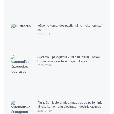
Ieškome komandos pastiprinimo – ekonomisto/
ės
2026-07-14
Gyventojų patogumui – 29 nauji žaliųjų atliekų
konteineriai prie Telšių rajono kapinių
2026-07-10
Plungės mieste pradedamas pusiau požeminių
atliekų konteinerių plovimas ir dezinfekavimas
2026-07-10