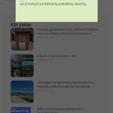
matyti konteinerių pakėlimų skaičių.
Kiti įrašai
Plungės gyventojams jau dalinami maisto ir
virtuvės atliekų rūšiavimo konteineriai
2026-07-30
Ieškome traktorininko (-ės)
2026-07-17
Užbaigtas žaliųjų atliekų kompostavimo
aikštelės plėtros projektas Dargiuose
2026-07-16
Ieškome komandos pastiprinimo –
ekonomisto/ės