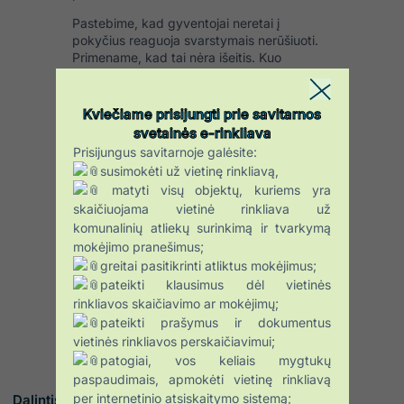
Pastebime, kad gyventojai neretai į
pokyčius reaguoja svarstymais nerūšiuoti.
Primename, kad tai nėra išeitis. Kuo
daugiau nerūšiuotų atliekų patenka į mišrių
konteinerius, tuo brangesnis jų
sutvarkymas. O šiuos kaštus galiausiai
Kviečiame prisijungti prie savitarnos
tenka padengti visiems solidariai.
svetainės e-rinkliava
Prisijungus savitarnoje galėsite:
Be to, nerūšiuojant arba pažeidžiant atliekų
susimokėti už vietinę rinkliavą,
tvarkymo taisykles, gali grėsti ir
matyti visų objektų, kuriems yra
administracinė atsakomybė.
skaičiuojama vietinė rinkliava už
Rūšiavimas nėra papildoma prievolė – tai
komunalinių atliekų surinkimą ir tvarkymą
mūsų visų pareiga, padedanti mažinti
mokėjimo pranešimus;
atliekų kiekius, saugoti aplinką ir išvengti
greitai pasitikrinti atliktus mokėjimus;
papildomų išlaidų visai bendruomenei.
pateikti klausimus dėl vietinės
rinkliavos skaičiavimo ar mokėjimų;
pateikti prašymus ir dokumentus
vietinės rinkliavos perskaičiavimui;
patogiai, vos keliais mygtukų
paspaudimais, apmokėti vietinę rinkliavą
per internetinio atsiskaitymo sistemą;
Dalintis :