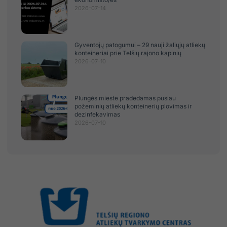
2026-07-14
Gyventojų patogumui – 29 nauji žaliųjų atliekų
konteineriai prie Telšių rajono kapinių
2026-07-10
Plungės mieste pradedamas pusiau
požeminių atliekų konteinerių plovimas ir
dezinfekavimas
2026-07-10