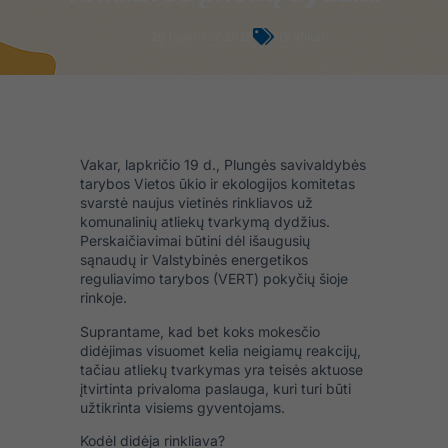
20 lapkričio, 2025
Grafikai
Vakar, lapkričio 19 d., Plungės savivaldybės
tarybos Vietos ūkio ir ekologijos komitetas
svarstė naujus vietinės rinkliavos už
komunalinių atliekų tvarkymą dydžius.
Perskaičiavimai būtini dėl išaugusių
sąnaudų ir Valstybinės energetikos
reguliavimo tarybos (VERT) pokyčių šioje
rinkoje.
Suprantame, kad bet koks mokesčio
didėjimas visuomet kelia neigiamų reakcijų,
tačiau atliekų tvarkymas yra teisės aktuose
įtvirtinta privaloma paslauga, kuri turi būti
užtikrinta visiems gyventojams.
Kodėl didėja rinkliava?