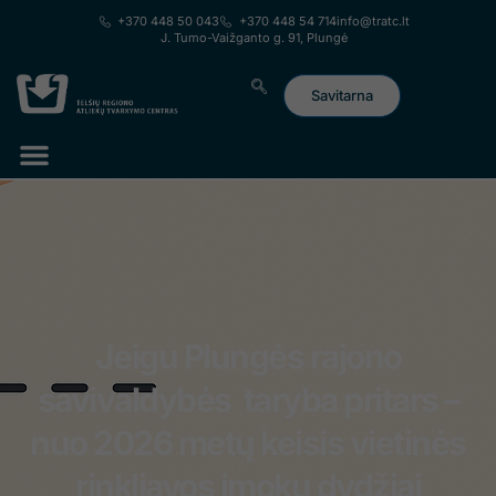
prie
+370 448 50 043
+370 448 54 714
info@tratc.lt
turinio
J. Tumo-Vaižganto g. 91, Plungė
Savitarna
Lorem ipsum dolor sit amet, consectetur adipiscing elit. Ut elit
tellus, luctus nec ullamcorper mattis, pulvinar dapibus leo.
Jeigu Plungės rajono
savivaldybės taryba pritars –
nuo 2026 metų keisis vietinės
rinkliavos įmokų dydžiai