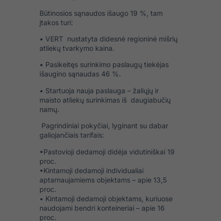
Būtinosios sąnaudos išaugo 19 %, tam
įtakos turi:
• VERT nustatyta didesnė regioninė mišrių
atliekų tvarkymo kaina.
• Pasikeitęs surinkimo paslaugų tiekėjas
išaugino sąnaudas 46 %.
• Startuoja nauja paslauga – žaliųjų ir
maisto atliekų surinkimas iš daugiabučių
namų.
Pagrindiniai pokyčiai, lyginant su dabar
galiojančiais tarifais:
•Pastovioji dedamoji didėja vidutiniškai 19
proc.
•Kintamoji dedamoji individualiai
aptarnaujamiems objektams – apie 13,5
proc.
• Kintamoji dedamoji objektams, kuriuose
naudojami bendri konteineriai – apie 16
proc.