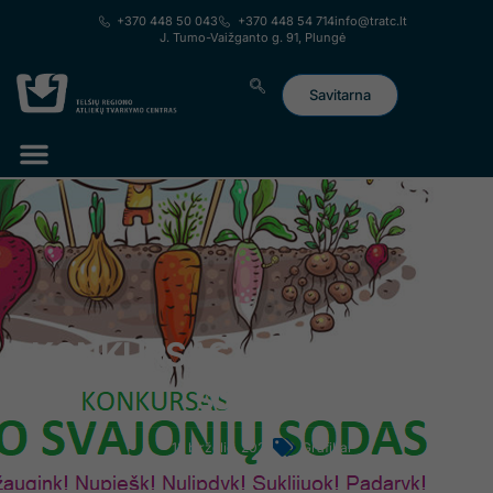
prie
+370 448 50 043
+370 448 54 714
info@tratc.lt
turinio
J. Tumo-Vaižganto g. 91, Plungė
Savitarna
Lorem ipsum dolor sit amet, consectetur adipiscing elit. Ut elit
tellus, luctus nec ullamcorper mattis, pulvinar dapibus leo.
KONKURSAS „Mano svajonių
sodas“
12 birželio, 2023
Grafikai