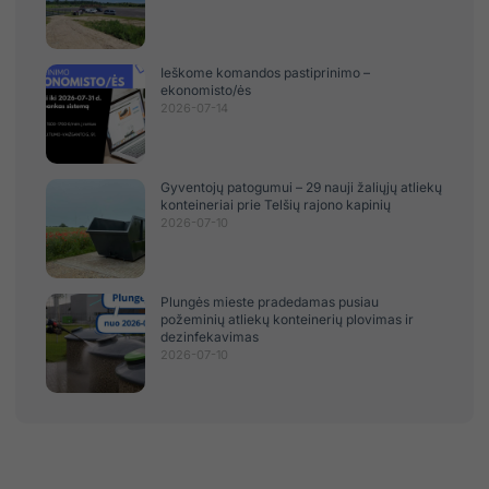
Ieškome komandos pastiprinimo –
ekonomisto/ės
2026-07-14
Gyventojų patogumui – 29 nauji žaliųjų atliekų
konteineriai prie Telšių rajono kapinių
2026-07-10
Plungės mieste pradedamas pusiau
požeminių atliekų konteinerių plovimas ir
dezinfekavimas
2026-07-10