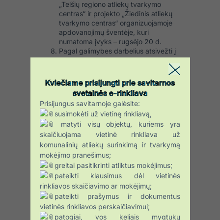
„Telšių regiono atliekų tvarkymo
centras“ ir projekto „Žiedinis atliekų
tvarkymo centras“ organizuojamoje
apdovanojimų šventėje, kuri
numatoma įvyks – rugsėjo 20 d.
Pagal galimybes darbelius atsivežti į
šventę, kad visi šventės dalyviai
galėtų apžiūrėti sukurtus svajonių
sodus;
Kviečiame prisijungti prie savitarnos
svetainės e-rinkliava
Prisijungus savitarnoje galėsite:
*Projektą „Žiedinis atliekų tvarkymas“
susimokėti už vietinę rinkliavą,
finansuoja Islandija, Lichtenšteinas ir
Norvegija per EEE (ang. EEA) ir Norvegijos
matyti visų objektų, kuriems yra
regioninio bendradarbiavimo dotacijų
skaičiuojama vietinė rinkliava už
fondą. The Circular Based Waste
komunalinių atliekų surinkimą ir tvarkymą
Management project is funded by Iceland,
mokėjimo pranešimus;
Liechtenstein and Norway through the EEA
greitai pasitikrinti atliktus mokėjimus;
and Norway Grants Fund for Regional
pateikti klausimus dėl vietinės
Cooperation. Daugiau:
rinkliavos skaičiavimo ar mokėjimų;
www.eeagrants.org
).
pateikti prašymus ir dokumentus
vietinės rinkliavos perskaičiavimui;
patogiai, vos keliais mygtukų