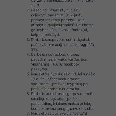
darželį
viesinimas@tratc.lt
iki birželio
23 d.
Pasodinti, užauginti, nupiešti,
nulipdyti, pagaminti, suklijuoti,
padaryti ar kitaip parodyti, kaip
atrodytų „svajonių sodas“. Paliekame
galimybes Jūsų ir vaikų fantazijai,
kaip tai parodyti.
Darbelius nupaveiksluoti ir siųsti el.
paštu
viesinimas@tratc.lt
iki rugpjūčio
31 d.
Darbelių nuotraukos, grupės
pavadinimas ar vaiko vardas bus
viešinamos TRATC facebook
paskyroje.
Nugalėtoją nuo rugsėjo 1 d. iki rugsėjo
19 d. rinkis facebook draugai
spausdami „patinka“ mygtuką po
patikusio darbelio nuotrauka.
Darbelio autoriaus ar grupės darbelis
surinkęs daugiausia „patinka“
paspaudimų ir laimės maisto atliekų
kompostavimo įrenginį savo darželiui.
Nugalėtojas bus skelbiamas UAB