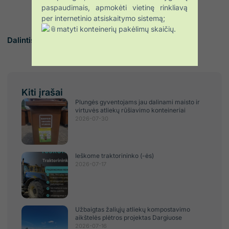
paspaudimais, apmokėti vietinę rinkliavą
per internetinio atsiskaitymo sistemą;
matyti konteinerių pakėlimų skaičių.
Dalintis :
Kiti įrašai
Plungės gyventojams jau dalinami maisto ir
virtuvės atliekų rūšiavimo konteineriai
2026-07-30
Ieškome traktorininko (-ės)
2026-07-17
Užbaigtas žaliųjų atliekų kompostavimo
aikštelės plėtros projektas Dargiuose
2026-07-16