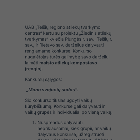
UAB „Telšių regiono atliekų tvarkymo
centras“ kartu su projektu „Žiedinis atliekų
tvarkymas“ kviečia Plungės r. sav., Telšių r.
sav., ir Rietavo sav. darželius dalyvauti
rengiamame konkurse. Konkurso
nugalėtojas turės galimybę savo darželiui
laimėti
maisto atliekų kompostavo
įrenginį.
Konkursų sąlygos:
„Mano svajonių sodas“.
Šio konkurso tikslas ugdyti vaikų
kūrybiškumą. Konkurse gali dalyvauti ir
vaikų grupės ir individualiai po vieną vaiką.
Nusprendus dalyvauti,
nepriklausomai, kiek grupių ar vaikų
dalyvaus konkurse, užregistruoti