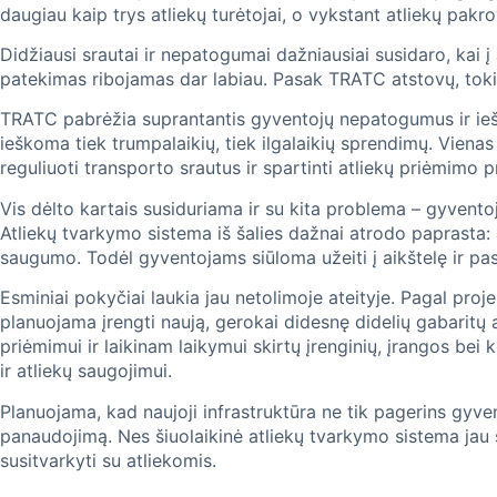
daugiau kaip trys atliekų turėtojai, o vykstant atliekų pakro
Didžiausi srautai ir nepatogumai dažniausiai susidaro, kai į
patekimas ribojamas dar labiau. Pasak TRATC atstovų, tokie 
TRATC pabrėžia suprantantis gyventojų nepatogumus ir ieško
ieškoma tiek trumpalaikių, tiek ilgalaikių sprendimų. Vien
reguliuoti transporto srautus ir spartinti atliekų priėmimo 
Vis dėlto kartais susiduriama ir su kita problema – gyventoja
Atliekų tvarkymo sistema iš šalies dažnai atrodo paprasta: a
saugumo. Todėl gyventojams siūloma užeiti į aikštelę ir pasi
Esminiai pokyčiai laukia jau netolimoje ateityje. Pagal pro
planuojama įrengti naują, gerokai didesnę didelių gabaritų a
priėmimui ir laikinam laikymui skirtų įrenginių, įrangos bei
ir atliekų saugojimui.
Planuojama, kad naujoji infrastruktūra ne tik pagerins gyven
panaudojimą. Nes šiuolaikinė atliekų tvarkymo sistema jau se
susitvarkyti su atliekomis.