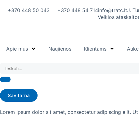
prie
turinio
+370 448 50 043
+370 448 54 714
info@tratc.lt
J. T
Veiklos ataskaito
Apie mus
Naujienos
Klientams
Aukc
Savitarna
Lorem ipsum dolor sit amet, consectetur adipiscing elit. Ut e