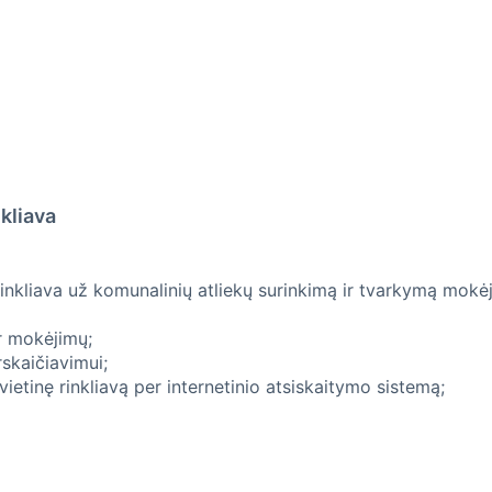
nkliava
rinkliava už komunalinių atliekų surinkimą ir tvarkymą mok
ar mokėjimų;
skaičiavimui;
etinę rinkliavą per internetinio atsiskaitymo sistemą;