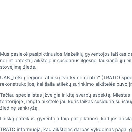
Mus pasiekė pasipiktinusios Mažeikių gyventojos laiškas dė
norint patekti į aikštelę ir susidarius ilgesnei laukiančiųjų e
stovėjimą žiede.
UAB „Telšių regiono atliekų tvarkymo centro“ (TRATC) specia
rekonstrukcijos, kai šalia atliekų surinkimo aikštelės buvo 
Tačiau specialistas įžvelgia ir kitą svarbų aspektą. Miestas
teritorijoje įrengta aikštelė jau kuris laikas susiduria su iš
žiedinę sankryžą.
Laišką pateikusi gyventoja taip pat piktinosi, kad jos apsi
TRATC informuoja, kad aikštelės darbas vykdomas pagal gali