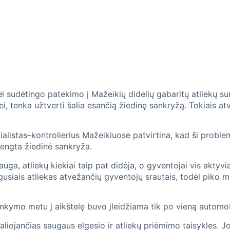
l sudėtingo patekimo į Mažeikių didelių gabaritų atliekų su
ilei, tenka užtverti šalia esančią žiedinę sankryžą. Tokiais at
listas–kontrolierius Mažeikiuose patvirtina, kad ši problem
įrengta žiedinė sankryža.
 auga, atliekų kiekiai taip pat didėja, o gyventojai vis akty
augusiais atliekas atvežančių gyventojų srautais, todėl piko m
lankymo metu į aikštelę buvo įleidžiama tik po vieną automob
ojančias saugaus elgesio ir atliekų priėmimo taisykles. Jo