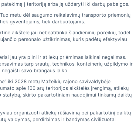
 patekimą į teritoriją arba ją uždaryti iki darbų pabaigos.
rių. Tuo metu dėl saugumo reikalavimų transporto priemonių
 tiek gyventojams, tiek darbuotojams.
nė aikštelė jau nebeatitinka šiandieninių poreikių, todėl
ujančio personalo užtikrinimas, kuris padėtų efektyviau
iai jau yra pilni ir atliekų priėmimas laikinai negalimas.
alansavimas tarp srautų, technikos, konteinerių užpildymo ir
d negaišti savo brangaus laiko.
ione“ iki 2028 metų Mažeikių rajono savivaldybėje
umato apie 100 arų teritorijos aikštelės įrengimą, atliekų
ato statybą, skirto pakartotiniam naudojimui tinkamų daiktų
tyviau organizuoti atliekų rūšiavimą bei pakartotinį daiktų
rautų valdymas, perdirbimas ir bandymas civilizuotai