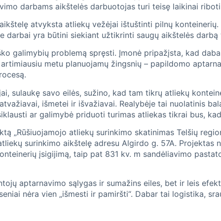
vimo darbams aikštelės darbuotojas turi teisę laikinai riboti
 aikštelę atvyksta atliekų vežėjai ištuštinti pilnų konteine
darbai yra būtini siekiant užtikrinti saugų aikštelės darbą
 galimybių problemą spręsti. Įmonė pripažįsta, kad dabarti
as artimiausiu metu planuojamų žingsnių – papildomo aptarna
procesą.
i, sulaukę savo eilės, sužino, kad tam tikrų atliekų konteiner
tvažiavai, išmetei ir išvažiavai. Realybėje tai nuolatinis b
klausti ar galimybė priduoti turimas atliekas tikrai bus, ka
jektą „Rūšiuojamojo atliekų surinkimo skatinimas Telšių reg
tliekų surinkimo aikštelę adresu Algirdo g. 57A. Projektas n
 konteinerių įsigijimą, taip pat 831 kv. m sandėliavimo past
tojų aptarnavimo sąlygas ir sumažins eiles, bet ir leis efek
niai nėra vien „išmesti ir pamiršti“. Dabar tai logistika, s