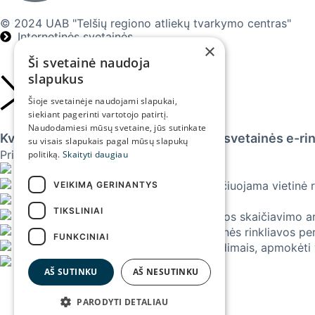
© 2024 UAB "Telšių regiono atliekų tvarkymo centras"
Internetinės svetainės
×
Ši svetainė naudoja
slapukus
Šioje svetainėje naudojami slapukai,
siekiant pagerinti vartotojo patirtį.
Naudodamiesi mūsų svetaine, jūs sutinkate
Kviečiame prisijungti prie savitarnos svetainės e-ri
su visais slapukais pagal mūsų slapukų
Prisijungus savitarnoje galėsite:
politiką.
Skaityti daugiau
susimokėti už vietinę rinkliavą,
matyti visų objektų, kuriems yra skaičiuojama vietinė 
VEIKIMĄ GERINANTYS
greitai pasitikrinti atliktus mokėjimus;
TIKSLINIAI
pateikti klausimus dėl vietinės rinkliavos skaičiavimo 
pateikti prašymus ir dokumentus vietinės rinkliavos per
FUNKCINIAI
patogiai, vos keliais mygtukų paspaudimais, apmokėti vi
matyti konteinerių pakėlimų skaičių.
AŠ SUTINKU
AŠ NESUTINKU
PARODYTI DETALIAU