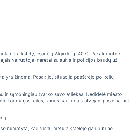
rinkimo aikštelę, esančią Algirdo g. 40 C. Pasak moters,
vejais vairuotojai neretai sulaukia ir policijos baudų už
a yra žinoma. Pasak jo, situacija paaštrėjo po kelių
viau ir sąmoningiau tvarko savo atliekas. Nedidelė miesto
etu formuojasi eilės, kurios kai kuriais atvejais pasiekia net
ilį.
se numatyta, kad vienu metu aikštelėje gali būti ne