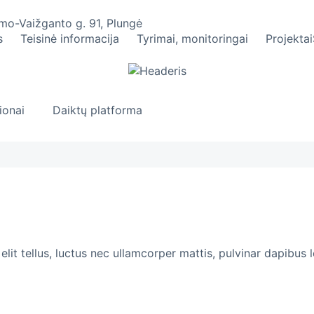
umo-Vaižganto g. 91, Plungė
s
Teisinė informacija
Tyrimai, monitoringai
Projektai
ionai
Daiktų platforma
lit tellus, luctus nec ullamcorper mattis, pulvinar dapibus l