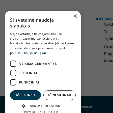
×
INFORMA
Ši svetainė naudoja
Veik
slapukus
Teis
Šioje svetainėje naudojami slapukai,
siekiant pagerinti vartotojo patirtį.
Tyri
Naudodamiesi mūsų svetaine, jūs sutinkate
Asme
su visais slapukais pagal mūsų slapukų
Įmonės kodas 171780190
politiką.
Skaityti daugiau
Proj
PVM mokėtojo kodas LT100001362119
J. Tumo-Vaižganto g. 91, LT-90143, Plungė
Konta
Darbo laikas:
VEIKIMĄ GERINANTYS
I– IV 8.00–17.00 val.
V 8.00–15.45 val.
TIKSLINIAI
Pietų pertrauka 12.00–12.45 val.
FUNKCINIAI
AŠ SUTINKU
AŠ NESUTINKU
PARODYTI DETALIAU
© 2024 UAB "Telšių regiono atliekų tvarkymo centras"
POWERED BY COOKIESCRIPT