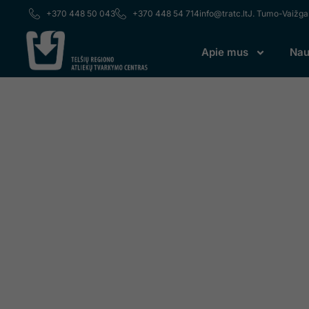
prie
+370 448 50 043
+370 448 54 714
info@tratc.lt
J. Tumo-Vaižgan
turinio
Lorem ipsum dolor sit amet, consectetur adipiscing elit. 
Apie mus
Nau
Pokyčiai
Plungė