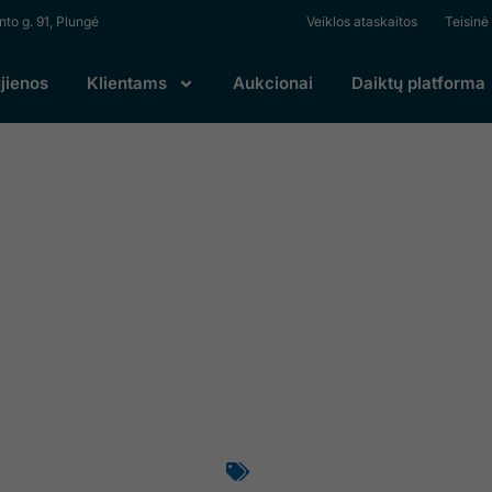
to g. 91, Plungė
Veiklos ataskaitos
Teisinė
Ut elit tellus, luctus nec ullamcorper mattis, pulvinar dapib
jienos
Klientams
Aukcionai
Daiktų platforma
 atliekų surinkimo sr
s rajono savivaldybė
16 rugsėjo, 2025
Grafikai