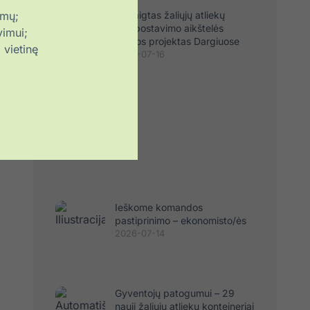
imų;
Užbaigtas žaliųjų atliekų
kompostavimo aikštelės
vimui;
plėtros projektas Dargiuose
vietinę
2026-07-16
Ieškome komandos
pastiprinimo – ekonomisto/ės
2026-07-14
Gyventojų patogumui – 29
nauji žaliųjų atliekų konteineriai