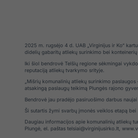
2025 m. rugsėjo 4 d. UAB „Virginijus ir Ko“ kartu
didelių gabaritų atliekų surinkimo bei konteinerių
Iki šiol bendrovė Telšių regione sėkmingai vykdo 
reputaciją atliekų tvarkymo srityje.
„Mišrių komunalinių atliekų surinkimo paslaugos – 
atsakingą paslaugų teikimą Plungės rajono gyven
Bendrovė jau pradėjo pasiruošimo darbus naujai ve
Ši sutartis žymi svarbų įmonės veiklos etapą bei 
Daugiau informacijos apie komunalinių atliekų tu
Plungė, el. paštas
telsiai@virginijusirko.lt
,
www.vir