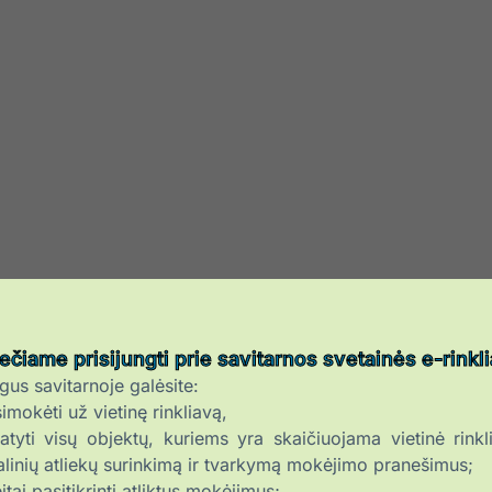
ečiame prisijungti prie savitarnos svetainės e-rinkl
ngus savitarnoje galėsite:
imokėti už vietinę rinkliavą,
tyti visų objektų, kuriems yra skaičiuojama vietinė rinkl
linių atliekų surinkimą ir tvarkymą mokėjimo pranešimus;
itai pasitikrinti atliktus mokėjimus;