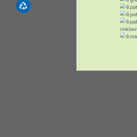
pat
pat
pa
rinklia
mat