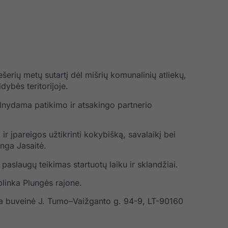
šerių metų sutartį dėl mišrių komunalinių atliekų,
dybės teritorijoje.
elnydama patikimo ir atsakingo partnerio
ir įpareigos užtikrinti kokybišką, savalaikį bei
nga Jasaitė.
paslaugų teikimas startuotų laiku ir sklandžiai.
plinka Plungės rajone.
uota buveinė J. Tumo–Vaižganto g. 94-9, LT-90160