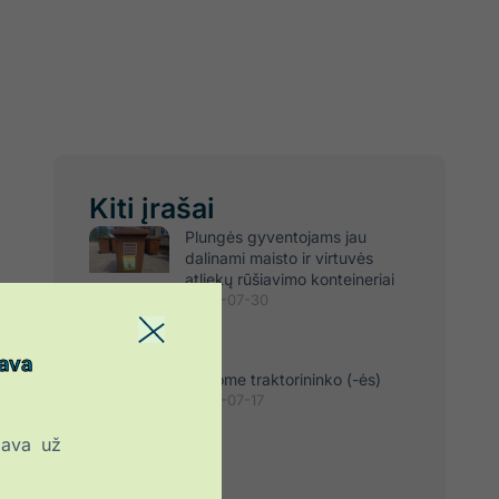
Kiti įrašai
Plungės gyventojams jau
dalinami maisto ir virtuvės
atliekų rūšiavimo konteineriai
2026-07-30
iava
Ieškome traktorininko (-ės)
2026-07-17
iava už