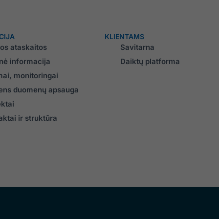
CIJA
KLIENTAMS
los ataskaitos
Savitarna
inė informacija
Daiktų platforma
mai, monitoringai
ns duomenų apsauga
ektai
ktai ir struktūra