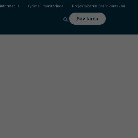
 informacija
Tyrimai, monitoringai
Projektai
Struktūra ir kontaktai
us leo.
Savitarna
ityje
je!