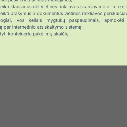
eikti klausimus dėl vietinės rinkliavos skaičiavimo ar mokėj
eikti prašymus ir dokumentus vietinės rinkliavos perskaičia
togiai, vos keliais mygtukų paspaudimais, apmokėti 
vą per internetinio atsiskaitymo sistemą;
yti konteinerių pakėlimų skaičių.