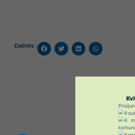
Dalintis :
Kvi
Prisiju
sus
ma
komuna
gre