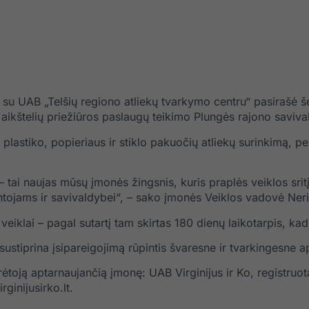
 su UAB „Telšių regiono atliekų tvarkymo centru“ pasirašė še
 aikštelių priežiūros paslaugų teikimo Plungės rajono savival
plastiko, popieriaus ir stiklo pakuočių atliekų surinkimą, p
tai naujas mūsų įmonės žingsnis, kuris praplės veiklos sritį 
tojams ir savivaldybei“, – sako įmonės Veiklos vadovė Neri
iklai – pagal sutartį tam skirtas 180 dienų laikotarpis, kad 
sustiprina įsipareigojimą rūpintis švaresne ir tvarkingesne a
rėtoją aptarnaujančią įmonę: UAB Virginijus ir Ko, registr
ginijusirko.lt
.