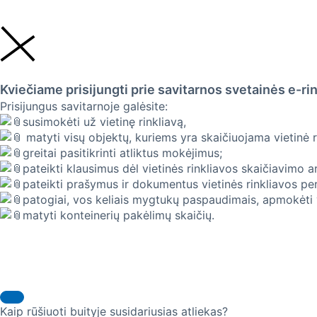
Kviečiame prisijungti prie savitarnos svetainės e-ri
Prisijungus savitarnoje galėsite:
susimokėti už vietinę rinkliavą,
matyti visų objektų, kuriems yra skaičiuojama vietinė 
greitai pasitikrinti atliktus mokėjimus;
pateikti klausimus dėl vietinės rinkliavos skaičiavimo 
pateikti prašymus ir dokumentus vietinės rinkliavos per
patogiai, vos keliais mygtukų paspaudimais, apmokėti vi
matyti konteinerių pakėlimų skaičių.
Kaip rūšiuoti buityje susidariusias atliekas?