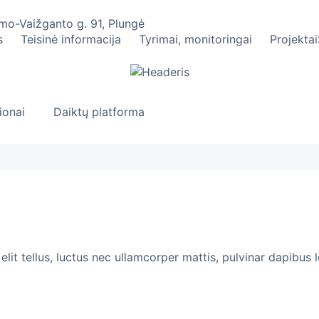
umo-Vaižganto g. 91, Plungė
s
Teisinė informacija
Tyrimai, monitoringai
Projektai
ionai
Daiktų platforma
lit tellus, luctus nec ullamcorper mattis, pulvinar dapibus l