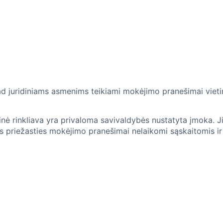
d juridiniams asmenims teikiami mokėjimo pranešimai vietine
tinė rinkliava yra privaloma savivaldybės nustatyta įmoka. 
s priežasties mokėjimo pranešimai nelaikomi sąskaitomis ir 