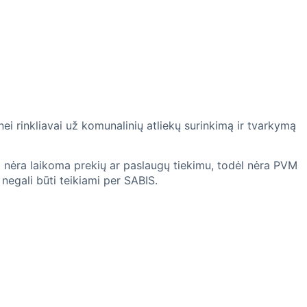
i rinkliavai už komunalinių atliekų surinkimą ir tvarkymą
Ji nėra laikoma prekių ar paslaugų tiekimu, todėl nėra PVM
negali būti teikiami per SABIS.