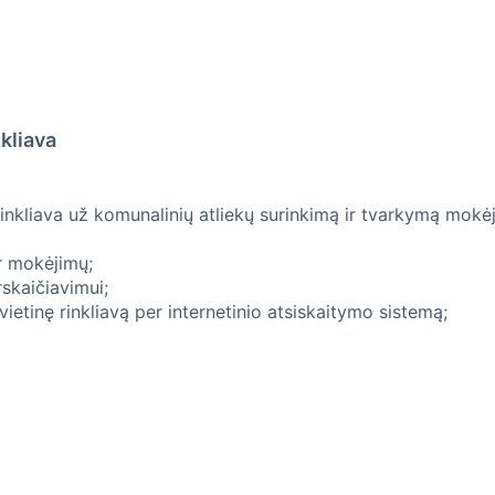
nkliava
rinkliava už komunalinių atliekų surinkimą ir tvarkymą mok
ar mokėjimų;
skaičiavimui;
etinę rinkliavą per internetinio atsiskaitymo sistemą;