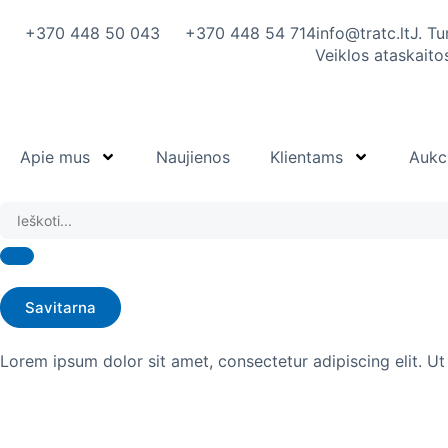
prie
turinio
+370 448 50 043
+370 448 54 714
info@tratc.lt
J. T
Veiklos ataskaito
Apie mus
Naujienos
Klientams
Aukc
Savitarna
Lorem ipsum dolor sit amet, consectetur adipiscing elit. Ut e