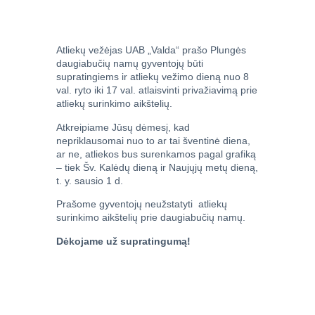
Atliekų vežėjas UAB „Valda“ prašo Plungės
daugiabučių namų gyventojų būti
supratingiems ir atliekų vežimo dieną nuo 8
val. ryto iki 17 val. atlaisvinti privažiavimą prie
atliekų surinkimo aikštelių.
Atkreipiame Jūsų dėmesį, kad
nepriklausomai nuo to ar tai šventinė diena,
ar ne, atliekos bus surenkamos pagal grafiką
– tiek Šv. Kalėdų dieną ir Naujųjų metų dieną,
t. y. sausio 1 d.
Prašome gyventojų neužstatyti atliekų
surinkimo aikštelių prie daugiabučių namų.
D
ė
kojame už supratingum
ą!