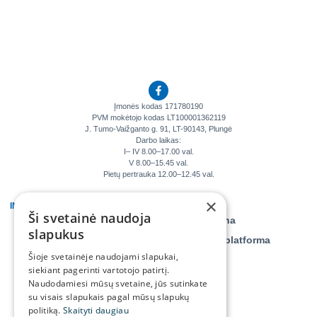
Įmonės kodas 171780190
PVM mokėtojo kodas LT100001362119
J. Tumo-Vaižganto g. 91, LT-90143, Plungė
Darbo laikas:
I– IV 8.00–17.00 val.
V 8.00–15.45 val.
Pietų pertrauka 12.00–12.45 val.
×
INFORMACIJA
KLIENTAMS
Ši svetainė naudoja
Veiklos ataskaitos
Savitarna
slapukus
Teisinė informacija
Daiktų platforma
Šioje svetainėje naudojami slapukai,
Tyrimai, monitoringai
siekiant pagerinti vartotojo patirtį.
Asmens duomenų
Naudodamiesi mūsų svetaine, jūs sutinkate
apsauga
su visais slapukais pagal mūsų slapukų
politiką.
Skaityti daugiau
Projektai