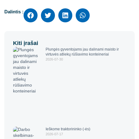
Dalintis :
Kiti įrašai
Plungės gyventojams jau dalinami maisto ir
virtuvės atliekų rūšiavimo konteineriai
2026-07-30
Ieškome traktorininko (-ės)
2026-07-17