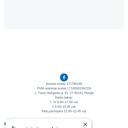
Įmonės kodas 171780190
PVM mokėtojo kodas LT100001362119
J. Tumo-Vaižganto g. 91, LT-90143, Plungė
Darbo laikas:
I– IV 8.00–17.00 val.
V 8.00–15.45 val.
Pietų pertrauka 12.00–12.45 val.
×
INFORMACIJA
KLIENTAMS