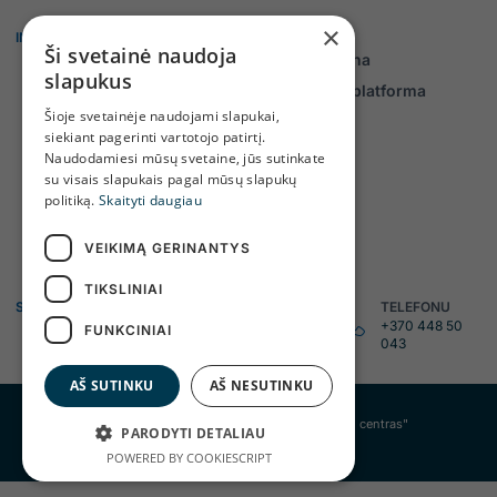
×
INFORMACIJA
KLIENTAMS
Ši svetainė naudoja
Veiklos ataskaitos
Savitarna
slapukus
Teisinė informacija
Daiktų platforma
Šioje svetainėje naudojami slapukai,
Tyrimai, monitoringai
siekiant pagerinti vartotojo patirtį.
Asmens duomenų
Naudodamiesi mūsų svetaine, jūs sutinkate
apsauga
su visais slapukais pagal mūsų slapukų
politiką.
Skaityti daugiau
Projektai
Kontaktai ir struktūra
VEIKIMĄ GERINANTYS
TIKSLINIAI
SUSISIEKITE
TELEFONU
EL. PAŠTU
+370 448 50
FUNKCINIAI
info@tratc.lt
043
AŠ SUTINKU
AŠ NESUTINKU
© 2024 UAB "Telšių regiono atliekų tvarkymo centras"
PARODYTI DETALIAU
Internetinės svetainės
POWERED BY COOKIESCRIPT