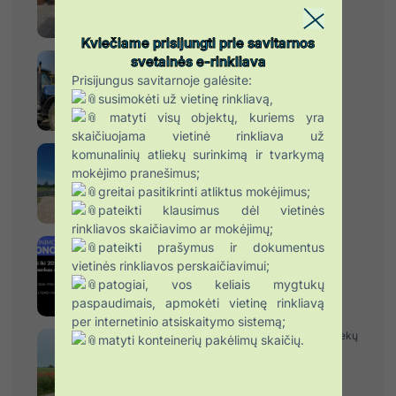
Kviečiame prisijungti prie savitarnos
Ieškome traktorininko (-ės)
svetainės e-rinkliava
2026-07-17
Prisijungus savitarnoje galėsite:
susimokėti už vietinę rinkliavą,
matyti visų objektų, kuriems yra
skaičiuojama vietinė rinkliava už
Užbaigtas žaliųjų atliekų kompostavimo
komunalinių atliekų surinkimą ir tvarkymą
aikštelės plėtros projektas Dargiuose
mokėjimo pranešimus;
2026-07-16
greitai pasitikrinti atliktus mokėjimus;
pateikti klausimus dėl vietinės
rinkliavos skaičiavimo ar mokėjimų;
Ieškome komandos pastiprinimo –
pateikti prašymus ir dokumentus
ekonomisto/ės
vietinės rinkliavos perskaičiavimui;
2026-07-14
patogiai, vos keliais mygtukų
paspaudimais, apmokėti vietinę rinkliavą
per internetinio atsiskaitymo sistemą;
Gyventojų patogumui – 29 nauji žaliųjų atliekų
matyti konteinerių pakėlimų skaičių.
konteineriai prie Telšių rajono kapinių
2026-07-10