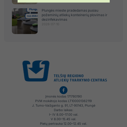
Plungės mieste pradedamas pusiau
požeminių atliekų konteinerių plovimas ir
dezinfekavimas
2026-07-10
Įmonės kodas 171780190
PVM mokėtojo kodas LT100001362119
J. Tumo-Vaižganto g. 91, LT-90143, Plungė
Darbo laikas:
I– IV 8.00–17.00 val.
V 8.00–15.45 val.
Pietų pertrauka 12.00–12.45 val.