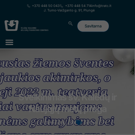
prie
+370 448 50 043
+370 448 54 714
info@tratc.lt
turinio
J. Tumo-Vaižganto g. 91, Plungė
Savitarna
Lorem ipsum dolor sit amet, consectetur adipiscing elit. Ut elit
tellus, luctus nec ullamcorper mattis, pulvinar dapibus leo.
Sveikinimas šv. Kalėdų ir
Naujųjų metų proga
23 gruodžio, 2021
Grafikai