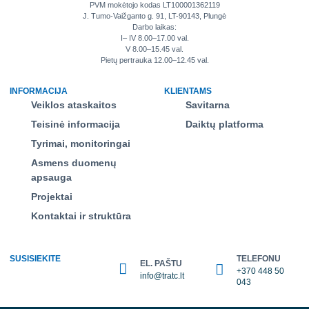
PVM mokėtojo kodas LT100001362119
J. Tumo-Vaižganto g. 91, LT-90143, Plungė
Darbo laikas:
I– IV 8.00–17.00 val.
V 8.00–15.45 val.
Pietų pertrauka 12.00–12.45 val.
INFORMACIJA
KLIENTAMS
Veiklos ataskaitos
Savitarna
Teisinė informacija
Daiktų platforma
Tyrimai, monitoringai
Asmens duomenų
apsauga
Projektai
Kontaktai ir struktūra
SUSISIEKITE
TELEFONU
EL. PAŠTU
+370 448 50
info@tratc.lt
043