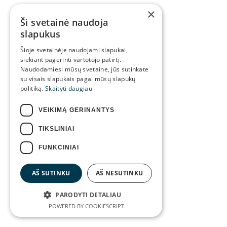
×
Ši svetainė naudoja
slapukus
Šioje svetainėje naudojami slapukai,
siekiant pagerinti vartotojo patirtį.
Naudodamiesi mūsų svetaine, jūs sutinkate
su visais slapukais pagal mūsų slapukų
politiką.
Skaityti daugiau
VEIKIMĄ GERINANTYS
TIKSLINIAI
FUNKCINIAI
AŠ SUTINKU
AŠ NESUTINKU
PARODYTI DETALIAU
POWERED BY COOKIESCRIPT