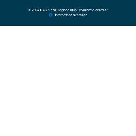
© 2024 UAB "Telšių regiono atliekų tvarkymo centras"
Internetinės svetainės