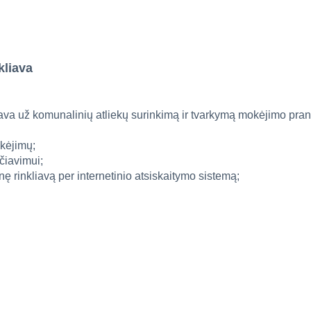
kliava
liava už komunalinių atliekų surinkimą ir tvarkymą mokėjimo pra
okėjimų;
čiavimui;
ę rinkliavą per internetinio atsiskaitymo sistemą;