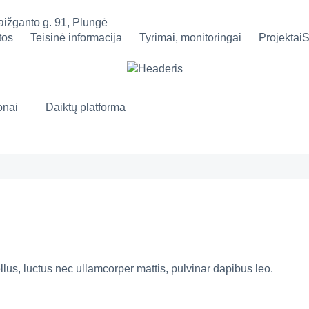
aižganto g. 91, Plungė
tos
Teisinė informacija
Tyrimai, monitoringai
Projektai
S
onai
Daiktų platforma
ellus, luctus nec ullamcorper mattis, pulvinar dapibus leo.