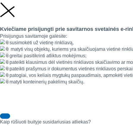
Kviečiame prisijungti prie savitarnos svetainės e-rin
Prisijungus savitarnoje galėsite:
susimokėti už vietinę rinkliavą,
matyti visų objektų, kuriems yra skaičiuojama vietinė rink
greitai pasitikrinti atliktus mokėjimus;
pateikti klausimus dėl vietinės rinkliavos skaičiavimo ar m
pateikti prašymus ir dokumentus vietinės rinkliavos perskai
patogiai, vos keliais mygtukų paspaudimais, apmokėti vietin
matyti konteinerių pakėlimų skaičių.
Kaip rūšiuoti buityje susidariusias atliekas?