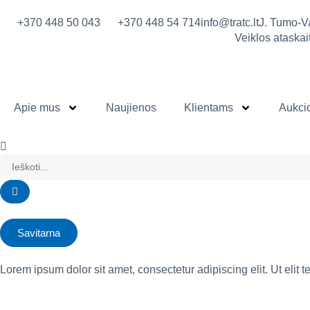
prie
turinio
+370 448 50 043
+370 448 54 714
info@tratc.lt
J. Tumo-V
Veiklos ataskai
Apie mus
Naujienos
Klientams
Aukci
Savitarna
Lorem ipsum dolor sit amet, consectetur adipiscing elit. Ut elit t