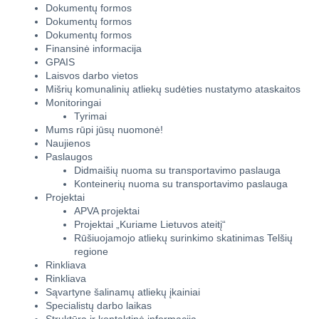
Dokumentų formos
Dokumentų formos
Dokumentų formos
Finansinė informacija
GPAIS
Laisvos darbo vietos
Mišrių komunalinių atliekų sudėties nustatymo ataskaitos
Monitoringai
Tyrimai
Mums rūpi jūsų nuomonė!
Naujienos
Paslaugos
Didmaišių nuoma su transportavimo paslauga
Konteinerių nuoma su transportavimo paslauga
Projektai
APVA projektai
Projektai „Kuriame Lietuvos ateitį“
Rūšiuojamojo atliekų surinkimo skatinimas Telšių
regione
Rinkliava
Rinkliava
Sąvartyne šalinamų atliekų įkainiai
Specialistų darbo laikas