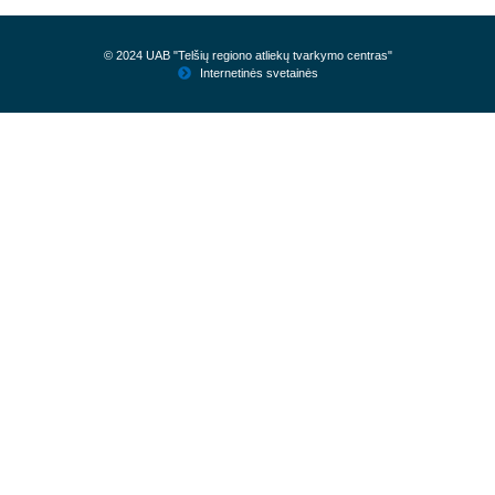
© 2024 UAB "Telšių regiono atliekų tvarkymo centras"
Internetinės svetainės