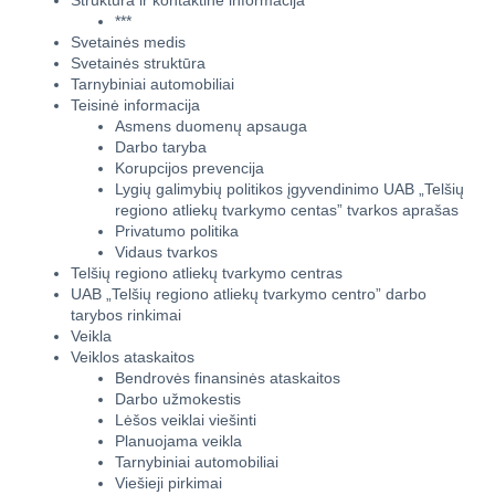
Struktūra ir kontaktinė informacija
***
Svetainės medis
Svetainės struktūra
Tarnybiniai automobiliai
Teisinė informacija
Asmens duomenų apsauga
Darbo taryba
Korupcijos prevencija
Lygių galimybių politikos įgyvendinimo UAB „Telšių
regiono atliekų tvarkymo centas” tvarkos aprašas
Privatumo politika
Vidaus tvarkos
Telšių regiono atliekų tvarkymo centras
UAB „Telšių regiono atliekų tvarkymo centro” darbo
tarybos rinkimai
Veikla
Veiklos ataskaitos
Bendrovės finansinės ataskaitos
Darbo užmokestis
Lėšos veiklai viešinti
Planuojama veikla
Tarnybiniai automobiliai
Viešieji pirkimai