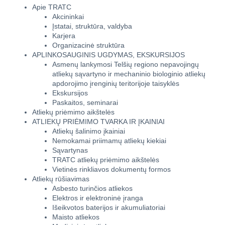
Apie TRATC
Akcininkai
Įstatai, struktūra, valdyba
Karjera
Organizacinė struktūra
APLINKOSAUGINIS UGDYMAS, EKSKURSIJOS
Asmenų lankymosi Telšių regiono nepavojingų
atliekų sąvartyno ir mechaninio biologinio atliekų
apdorojimo įrenginių teritorijoje taisyklės
Ekskursijos
Paskaitos, seminarai
Atliekų priėmimo aikštelės
ATLIEKŲ PRIĖMIMO TVARKA IR ĮKAINIAI
Atliekų šalinimo įkainiai
Nemokamai priimamų atliekų kiekiai
Sąvartynas
TRATC atliekų priėmimo aikštelės
Vietinės rinkliavos dokumentų formos
Atliekų rūšiavimas
Asbesto turinčios atliekos
Elektros ir elektroninė įranga
Išeikvotos baterijos ir akumuliatoriai
Maisto atliekos