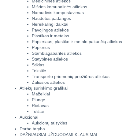
Medicininės atliekos
Mišrios komunalinės atliekos
Namudinis kompostavimas
Naudotos padangos
Nereikalingi daiktai
Pavojingos atliekos
Plastikas ir metalas
Popieriaus, plastiko ir metalo pakuočių atliekos
Popierius
Stambiagabaritės atliekos
Statybinės atliekos
Stiklas
Tekstilė
Transporto priemonių priežiūros atliekos
Žaliosios atliekos
Atliekų surinkimo grafikai
Mažeikiai
Plungė
Rietavas
Telšiai
Aukcionai
Aukcionų taisyklės
Darbo taryba
DAŽNIAUSIAI UŽDUODAMI KLAUSIMAI