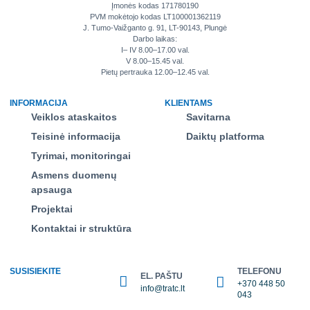
Įmonės kodas 171780190
PVM mokėtojo kodas LT100001362119
J. Tumo-Vaižganto g. 91, LT-90143, Plungė
Darbo laikas:
I– IV 8.00–17.00 val.
V 8.00–15.45 val.
Pietų pertrauka 12.00–12.45 val.
INFORMACIJA
KLIENTAMS
Veiklos ataskaitos
Savitarna
Teisinė informacija
Daiktų platforma
Tyrimai, monitoringai
Asmens duomenų
apsauga
Projektai
Kontaktai ir struktūra
SUSISIEKITE
TELEFONU
EL. PAŠTU
+370 448 50
info@tratc.lt
043